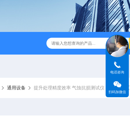
末震筛机 工业级超声设备 可支持定制
【宸荣】 超声波抛光机
电话咨询
通用设备
提升处理精度效率 气蚀抗损测试仪 食品行业 
扫码加微信