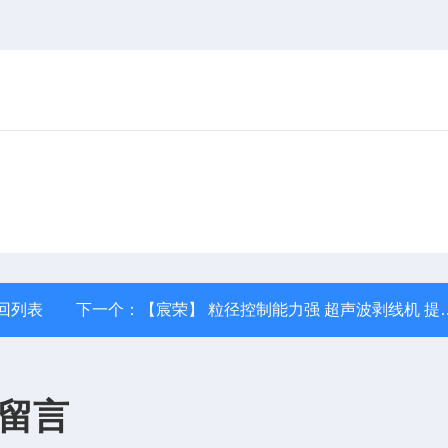
回列表
下一个：
【宸荣】 粒径控制能力强 超声波剥线机 提高加工效率
留言