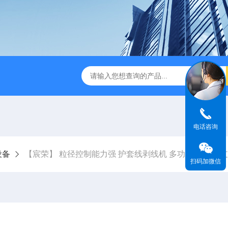
末震筛机 工业级超声设备 可支持定制
【宸荣】 超声波抛光机
电话咨询
设备
【宸荣】 粒径控制能力强 护套线剥线机 多功能技术 可
扫码加微信