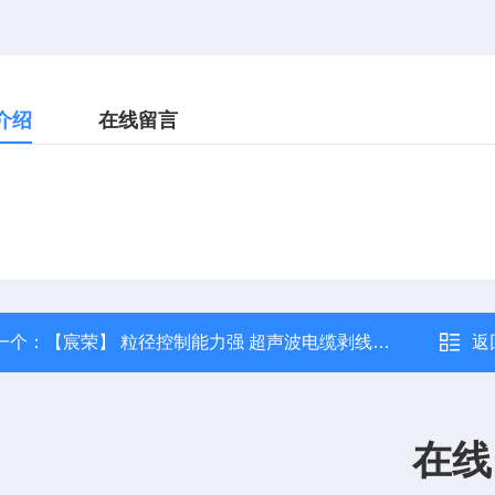
介绍
在线留言
一个：
【宸荣】 粒径控制能力强 超声波电缆剥线机 振动筛选
返
在线