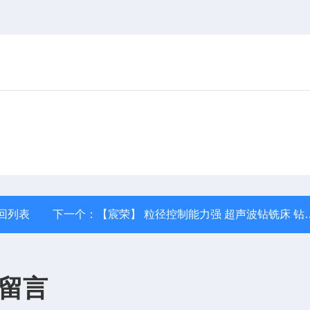
回列表
下一个：
【宸荣】 粒径控制能力强 超声波钻铣床 钻孔磨削装置 功率大小可调节
留言