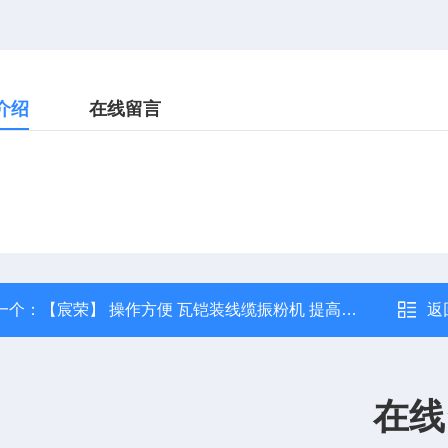
介绍
在线留言
一个：
【宸荣】 操作方便 瓦铠装线缆振粉机 提高加工效率
返
在线