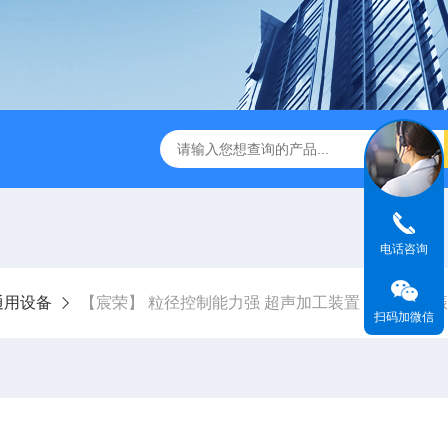
末震筛机 工业级超声设备 可支持定制
【宸荣】 超声波抛光机
电话咨询
通用设备
【宸荣】 粒径控制能力强 超声加工装置 操作方便 
扫码加微信