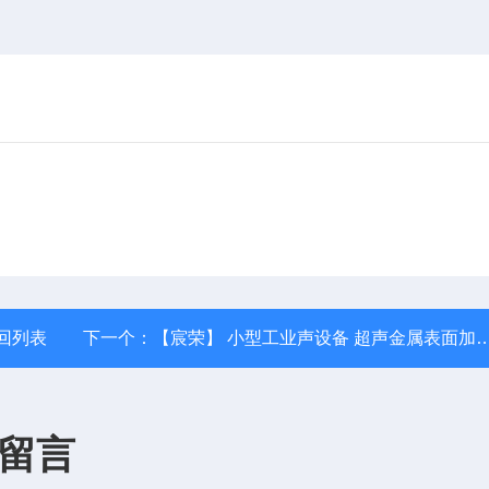
回列表
下一个：
【宸荣】 小型工业声设备 超声金属表面加工设备 操作方便 可支持定制
留言