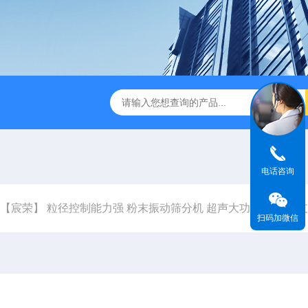
末震筛机 工业级超声设备 可支持定制
【宸荣】 超声波抛光机
电话咨询
【宸荣】 粒径控制能力强 粉末振动筛分机 超声大功率设备 可
扫码加微信