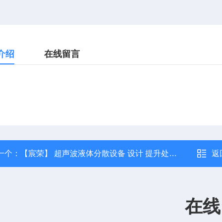
介绍
在线留言
一个：
【宸荣】 超声波液体分散设备 设计 提升处理精度效率 高粘度浆料
返
在线