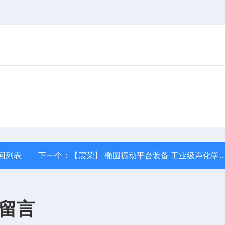
回列表
下一个：
【宸荣】 椭圆振动平台装备 工业级声化学设备 提高加工效率
留言