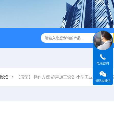
末震筛机 工业级超声设备 可支持定制
【宸荣】 超声波抛光机
电话咨询
用设备
【宸荣】 操作方便 超声加工设备 小型工业声设备 提
扫码加微信