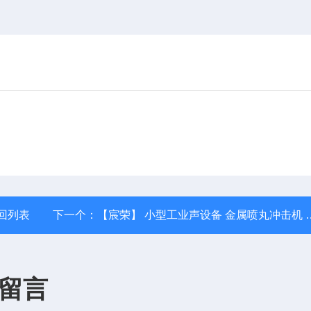
回列表
下一个：
【宸荣】 小型工业声设备 金属喷丸冲击机 操作方便 振动筛选
留言