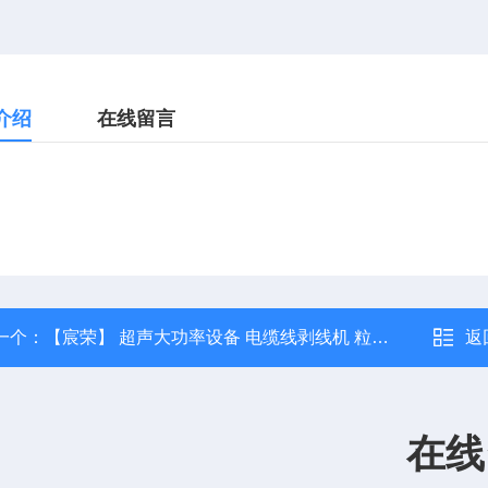
介绍
在线留言
一个：
【宸荣】 超声大功率设备 电缆线剥线机 粒径控制能力强 振动筛选
返
在线