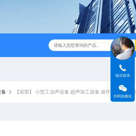
末震筛机 工业级超声设备 可支持定制
【宸荣】 超声波抛光机
电话咨询
设备
【宸荣】 小型工业声设备 超声加工设备 操作方便 冲击
扫码加微信