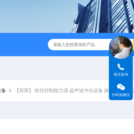
末震筛机 工业级超声设备 可支持定制
【宸荣】 超声波抛光机
电话咨询
设备
【宸荣】 粒径控制能力强 超声波冲击设备 操作方便 提
扫码加微信