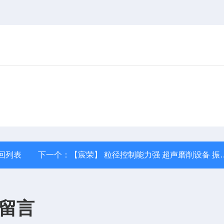
回列表
下一个：
【宸荣】 粒径控制能力强 超声磨削设备 振动筛选
留言