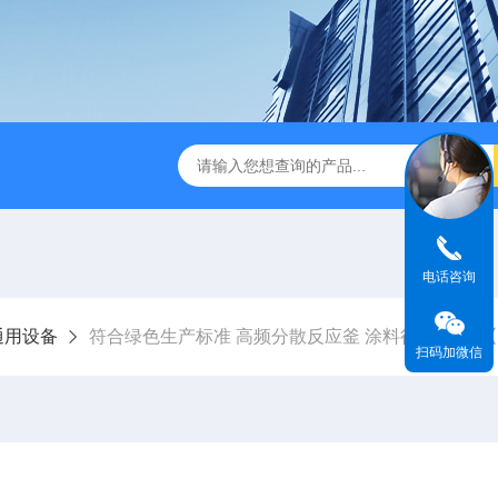
末震筛机 工业级超声设备 可支持定制
【宸荣】 超声波抛光机
电话咨询
通用设备
符合绿色生产标准 高频分散反应釜 涂料行业 设计 
扫码加微信